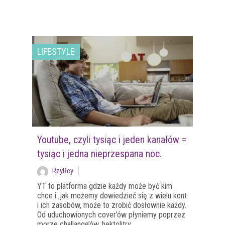
LIFESTYLE
Youtube, czyli tysiąc i jeden kanałów =
tysiąc i jedna nieprzespana noc.
ReyRey
YT to platforma gdzie każdy może być kim
chce i ,jak możemy dowiedzieć się z wielu kont
i ich zasobów, może to zrobić dosłownie każdy.
Od uduchowionych cover’ów płyniemy poprzez
morze challange’ów, hektolitry ...