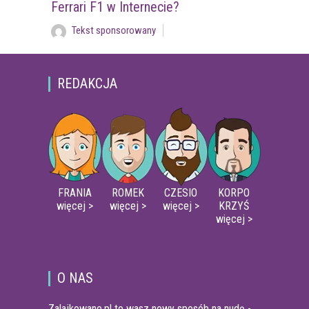
Ferrari F1 w Internecie?
Tekst sponsorowany
REDAKCJA
FRANIA
ROMEK
CZESIO
KORPO
więcej >
więcej >
więcej >
KRZYŚ
więcej >
O NAS
Zalajkowane.pl to wasz nowy sposób na nudę -