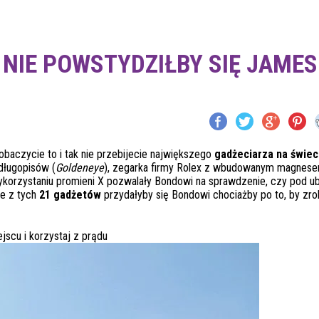
NIE POWSTYDZIŁBY SIĘ JAMES
zobaczycie to i tak nie przebijecie największego
gadżeciarza na świec
długopisów (
Goldeneye
), zegarka firmy Rolex z wbudowanym magnesem
 wykorzystaniu promieni X pozwalały Bondowi na sprawdzenie, czy pod u
re z tych
21 gadżetów
przydałyby się Bondowi chociażby po to, by zro
scu i korzystaj z prądu