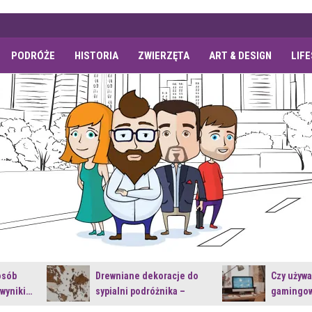
PODRÓŻE
HISTORIA
ZWIERZĘTA
ART & DESIGN
LIF
osób
Drewniane dekoracje do
Czy używ
 wyniki…
sypialni podróżnika –
gamingow
jakie…
najnowsz