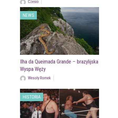
Czesio
NEWS
Ilha da Queimada Grande – brazylijska
Wyspa Węży
Wesoły Romek
HISTORIA