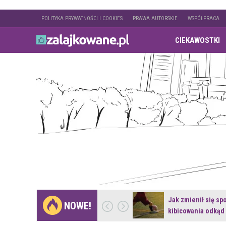
POLITYKA PRYWATNOŚCI I COOKIES
PRAWA AUTORSKIE
WSPÓŁPRACA
CIEKAWOSTKI
Gdzie pojechać na
Jak zmienił się sp
NOWE!
weekend z naturą w…
kibicowania odkąd