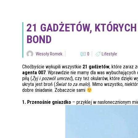
21 GADŻETÓW, KTÓRYCH 
BOND
Wesoły Romek
0
Lifestyle
Choćbyście wykupili wszystkie
21 gadżetów
, które zaraz 
agenta 007
. Wprawdzie nie mamy dla was wybuchających 
piłą (
Żyj i pozwól umrzeć
), czy też okularów, które dzięki
ukryta jest broń (
Świat to za mało
). Mimo wszystko, niektó
dobre śniadanie. Zobaczcie sami
1. Przenośnie gniazdko
– przyklej w nasłonecznionym miej