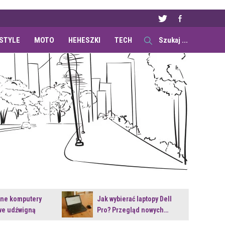
ESTYLE
MOTO
HEHESZKI
TECH
ane komputery
Jak wybierać laptopy Dell
e udźwigną
Pro? Przegląd nowych…
e premiery?