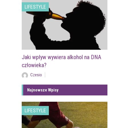
LIFESTYLE
Jaki wpływ wywiera alkohol na DNA
człowieka?
Czesio
Najnowsze Wpisy
LIFESTYLE