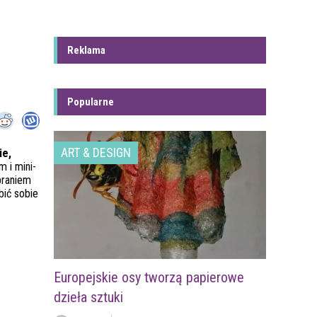
Reklama
Popularne
ART & DESIGN
ie,
 i mini-
braniem
bić sobie
Europejskie osy tworzą papierowe
dzieła sztuki