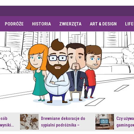
PODRÓŻE
HISTORIA
ZWIERZĘTA
ART & DESIGN
LIF
osób
Drewniane dekoracje do
Czy używ
 wyniki…
sypialni podróżnika –
gamingow
jakie…
najnowsz