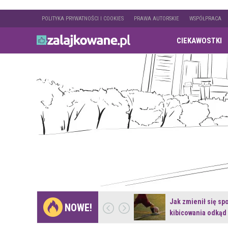
POLITYKA PRYWATNOŚCI I COOKIES
PRAWA AUTORSKIE
WSPÓŁPRACA
CIEKAWOSTKI
Gdzie pojechać na
Jak zmienił się sp
NOWE!
weekend z naturą w…
kibicowania odkąd