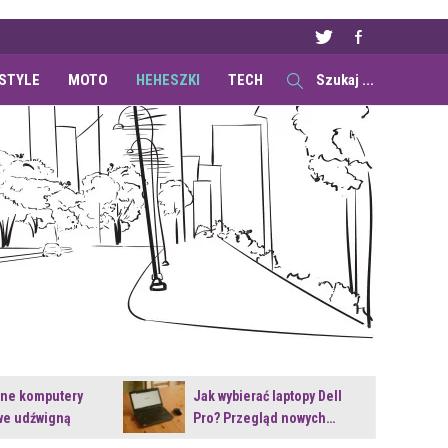
ESTYLE
MOTO
HEHESZKI
TECH
ane komputery
Jak wybierać laptopy Dell
e udźwigną
Pro? Przegląd nowych…
e premiery?