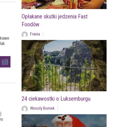
Opłakane skutki jedzenia Fast
Foodów
Frania
ekawe
Jak
24 ciekawostki o Luksemburgu
Wesoły Romek
)
wo