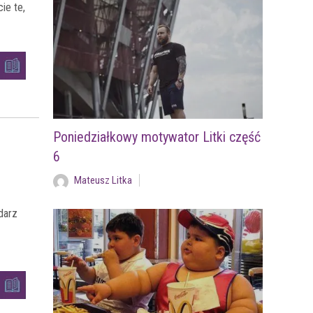
ie te,
Poniedziałkowy motywator Litki część
6
Mateusz Litka
darz