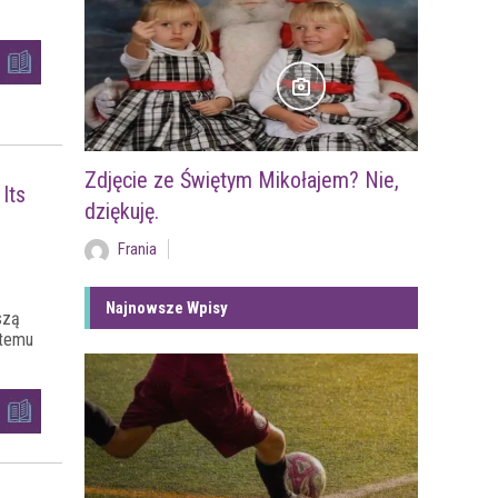
Zdjęcie ze Świętym Mikołajem? Nie,
Its
dziękuję.
Frania
Najnowsze Wpisy
szą
 temu