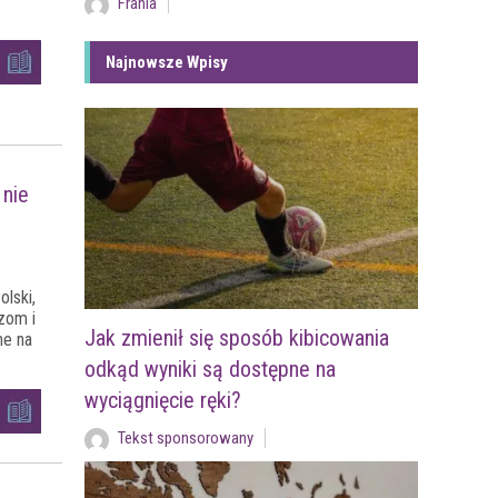
Frania
Najnowsze Wpisy
 nie
lski,
zom i
Jak zmienił się sposób kibicowania
ne na
odkąd wyniki są dostępne na
wyciągnięcie ręki?
Tekst sponsorowany