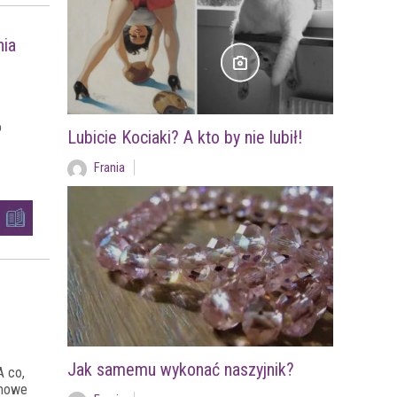
nia
o
Lubicie Kociaki? A kto by nie lubił!
Frania
Jak samemu wykonać naszyjnik?
 co,
imowe