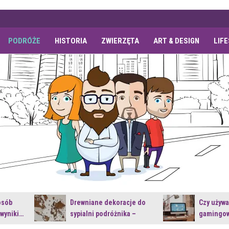
PODRÓŻE
HISTORIA
ZWIERZĘTA
ART & DESIGN
LIF
osób
Drewniane dekoracje do
Czy używ
 wyniki…
sypialni podróżnika –
gamingow
jakie…
najnowsz