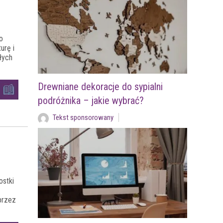
o
urę i
łych
Drewniane dekoracje do sypialni
podróżnika – jakie wybrać?
Tekst sponsorowany
ostki
przez