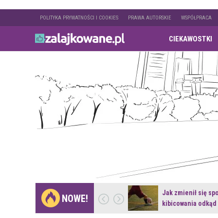
POLITYKA PRYWATNOŚCI I COOKIES
PRAWA AUTORSKIE
WSPÓŁPRACA
CIEKAWOSTKI
Gdzie pojechać na
Jak zmienił się sp
NOWE!
weekend z naturą w…
kibicowania odkąd