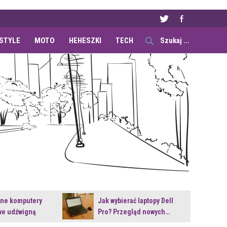
ESTYLE
MOTO
HEHESZKI
TECH
ane komputery
Jak wybierać laptopy Dell
e udźwigną
Pro? Przegląd nowych…
e premiery?