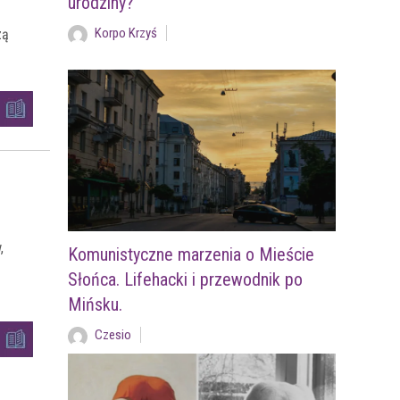
urodziny?
Korpo Krzyś
zą
,
Komunistyczne marzenia o Mieście
Słońca. Lifehacki i przewodnik po
Mińsku.
Czesio